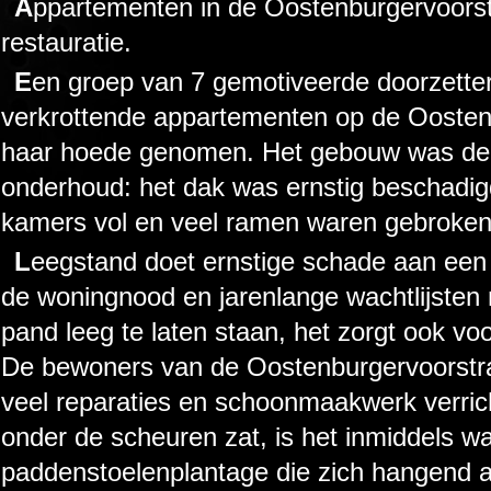
Appartementen in de Oostenburgervoorstraat 67/69 in gebruik en in
restauratie.
Een groep van 7 gemotiveerde doorzetters heeft begin november de
verkrottende appartementen op de Oosten
haar hoede genomen. Het gebouw was dec
onderhoud: het dak was ernstig beschadig
kamers vol en veel ramen waren gebroken
Leegstand doet ernstige schade aan een pand en aan de buurt. Het is met
de woningnood en jarenlange wachtlijsten 
pand leeg te laten staan, het zorgt ook vo
De bewoners van de Oostenburgervoorstr
veel reparaties en schoonmaakwerk verrich
onder de scheuren zat, is het inmiddels w
paddenstoelenplantage die zich hangend a